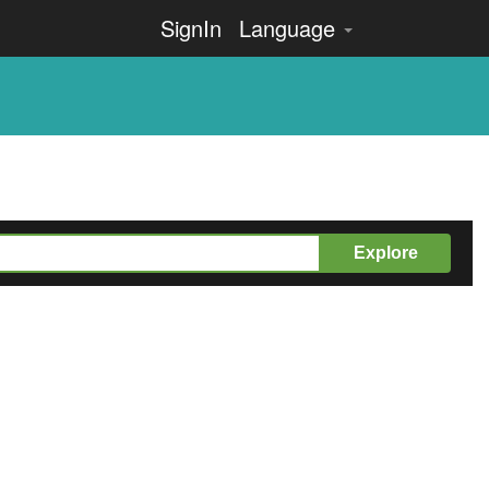
SignIn
Language
Explore