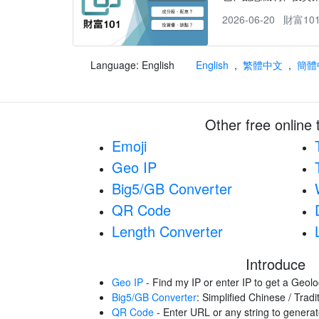
2026-06-20
財富10
Language: English
English
,
繁體中文
,
簡體
Other free online 
Emoji
Geo IP
Big5/GB Converter
QR Code
Length Converter
Introduce
Geo IP
- Find my IP or enter IP to get a Geolo
Big5/GB Converter
: Simplified Chinese / Trad
QR Code
- Enter URL or any string to gener