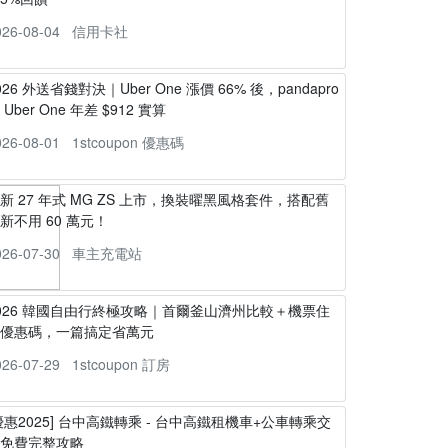
026-08-04
信用卡社
026 外送省錢對決｜Uber One 漲價 66% 後，pandapro
s Uber One 年差 $912 實算
026-08-01
1stcoupon 優惠碼
新 27 年式 MG ZS 上市，換裝曜黑風格套件，搭配舊
新不用 60 萬元！
026-07-30
車主充電站
026 韓國自由行終極攻略｜首爾釜山濟州比較＋機票住
宿優惠碼，一篇搞定省萬元
026-07-29
1stcoupon 訂房
優惠2025] 台中高鐵轉乘 - 台中高鐵租機車+公車轉乘交
通免費完整攻略