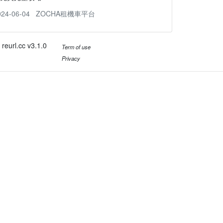
024-06-04
ZOCHA租機車平台
reurl.cc v3.1.0
Term of use
Privacy