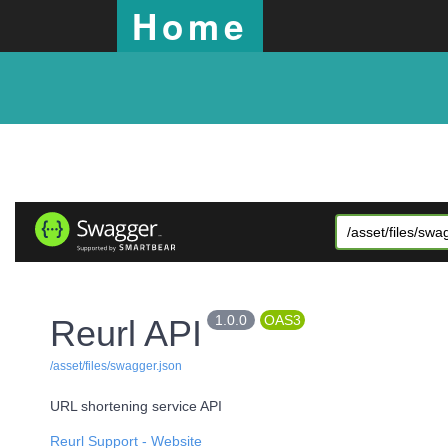
Home
1.0.0
OAS3
Reurl API
/asset/files/swagger.json
URL shortening service API
Reurl Support
- Website