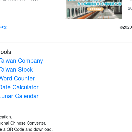
1
2
中文
©2020 
tools
Taiwan Company
Taiwan Stock
Word Counter
Date Calculator
Lunar Calendar
cation.
itional Chinese Converter.
ate a QR Code and download.