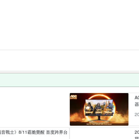
A
2
音戰士》8/11霸脆覺醒 首度跨界台
2
貨