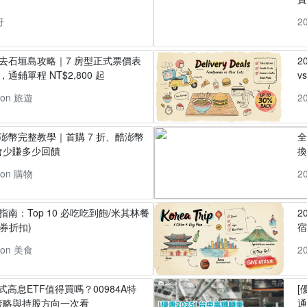
哥
2
丸去石垣島攻略｜7 房型正式票價表
2
通鋪單程 NT$2,800 起
v
pon 旅遊
2
酷澎幣完整教學｜首購 7 折、酷澎幣
全
會少賺多少回饋
換
pon 購物
2
指南：Top 10 必吃吃到飽/米其林餐
2
券折扣)
pon 美食
2
式高息ETF值得買嗎？00984A特
[
策略與持股方向一次看