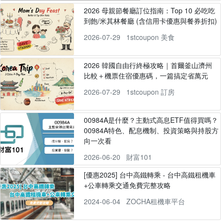
2026 母親節餐廳訂位指南：Top 10 必吃吃
到飽/米其林餐廳 (含信用卡優惠與餐券折扣)
2026-07-29
1stcoupon 美食
2026 韓國自由行終極攻略｜首爾釜山濟州
比較＋機票住宿優惠碼，一篇搞定省萬元
2026-07-29
1stcoupon 訂房
00984A是什麼？主動式高息ETF值得買嗎？
00984A特色、配息機制、投資策略與持股方
向一次看
2026-06-20
財富101
[優惠2025] 台中高鐵轉乘 - 台中高鐵租機車
+公車轉乘交通免費完整攻略
2024-06-04
ZOCHA租機車平台