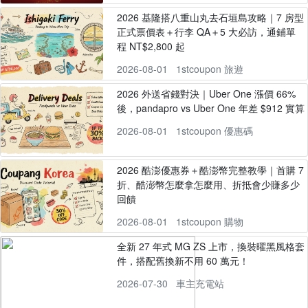
2026 基隆搭八重山丸去石垣島攻略｜7 房型
正式票價表＋行李 QA＋5 大必訪，通鋪單
程 NT$2,800 起
2026-08-01
1stcoupon 旅遊
2026 外送省錢對決｜Uber One 漲價 66%
後，pandapro vs Uber One 年差 $912 實算
2026-08-01
1stcoupon 優惠碼
2026 酷澎優惠券＋酷澎幣完整教學｜首購 7
折、酷澎幣怎麼拿怎麼用、折抵會少賺多少
回饋
2026-08-01
1stcoupon 購物
全新 27 年式 MG ZS 上市，換裝曜黑風格套
件，搭配舊換新不用 60 萬元！
2026-07-30
車主充電站