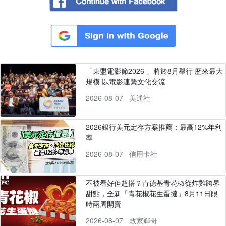
「東盟電影節2026 」將於8月舉行 歷來最大
規模 以電影連繫文化交流
2026-08-07
美通社
2026銀行美元定存方案推薦：最高12%年利
率
2026-08-07
信用卡社
不被看好但超搭？肯德基青花椒從炸雞跨界
甜點，全新「青花椒花生蛋撻」8月11日限
時兩周開賣
2026-08-07
敗家輝哥