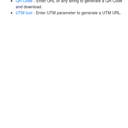
QR Code
- Enter URL or any string to generate a QR Code
and download.
UTM tool
- Enter UTM parameter to generate a UTM URL.