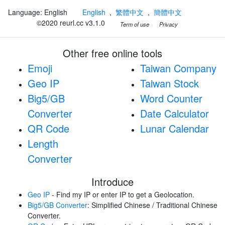
Language: English
English
,
繁體中文
,
簡體中文
©2020 reurl.cc v3.1.0
Term of use
Privacy
Other free online tools
Emoji
Taiwan Company
Geo IP
Taiwan Stock
Big5/GB
Word Counter
Converter
Date Calculator
QR Code
Lunar Calendar
Length
Converter
Introduce
Geo IP
- Find my IP or enter IP to get a Geolocation.
Big5/GB Converter
: Simplified Chinese / Traditional Chinese
Converter.