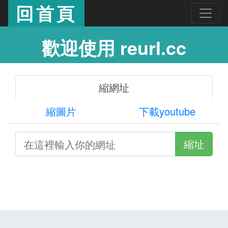
回首頁
歡迎使用 reurl.cc
縮網址
縮圖片
下載youtube
縮址