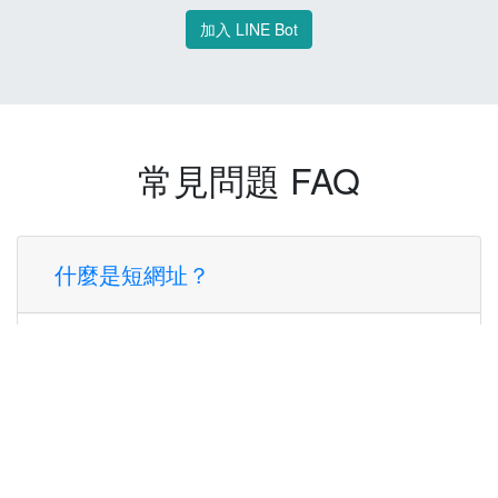
加入 LINE Bot
常見問題 FAQ
什麼是短網址？
短網址是一種將長網址轉換成簡短網址的服
務，讓您可以更方便地分享連結。
使用短網址有什麼好處？