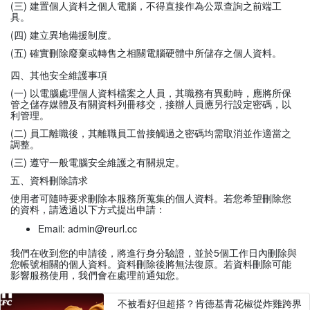
(三) 建置個人資料之個人電腦，不得直接作為公眾查詢之前端工
具。
(四) 建立異地備援制度。
(五) 確實刪除廢棄或轉售之相關電腦硬體中所儲存之個人資料。
四、其他安全維護事項
(一) 以電腦處理個人資料檔案之人員，其職務有異動時，應將所保
管之儲存媒體及有關資料列冊移交，接辦人員應另行設定密碼，以
利管理。
(二) 員工離職後，其離職員工曾接觸過之密碼均需取消並作適當之
調整。
(三) 遵守一般電腦安全維護之有關規定。
五、資料刪除請求
使用者可隨時要求刪除本服務所蒐集的個人資料。若您希望刪除您
的資料，請透過以下方式提出申請：
Email: admin@reurl.cc
我們在收到您的申請後，將進行身分驗證，並於5個工作日內刪除與
您帳號相關的個人資料。資料刪除後將無法復原。若資料刪除可能
影響服務使用，我們會在處理前通知您。
不被看好但超搭？肯德基青花椒從炸雞跨界