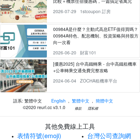
比較＋機票住宿優惠碼，一篇搞定省萬元
2026-07-29
1stcoupon 訂房
00984A是什麼？主動式高息ETF值得買嗎？
00984A特色、配息機制、投資策略與持股方
向一次看
2026-06-20
財富101
[優惠2025] 台中高鐵轉乘 - 台中高鐵租機車
+公車轉乘交通免費完整攻略
2024-06-04
ZOCHA租機車平台
語系: 繁體中文
English
,
繁體中文
,
簡體中文
©2020 reurl.cc v3.1.0
條款
隱私權
其他免費線上工具
表情符號(emoji)
台灣公司查詢網