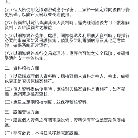
上。
(五) 個人所使用之識別密碼應予保密，且須於一固定時間後自行變
更密碼，以防它人竊取並長期使用。
(六) 若顧客以電話查詢其個人資料時，需先經認證後方可回覆相關
資料，以維護顧客之權益。
(七) 以網際網路蒐集、處理、國際傳遞及利用個人資料時，應採行
必要的事前預防及保護措施，偵測及防制電腦病毒及其他惡意軟
體，確保系統正常運作。
(八) 以網際網路進行交易處理時，應評估可能之安全風險，並研擬
妥適的安全控管措施。
二、資料稽核方面
(一) 以電腦處理個人資料時，應核對個人資料之輸入、輸出、編輯
或更正是否與原檔案相符。
(二) 個人資料提供使用時，應核對與檔案資料是否相符，如有疑
義，應調閱原檔案查核。
(三) 應建立定期稽核制度，並保存稽核資料。
三、設備管理方面
(一) 建置個人資料之有關電腦設備，資料保有單位應定期保養維
護。
(二) 非有必要，不得任意移動電腦設備。