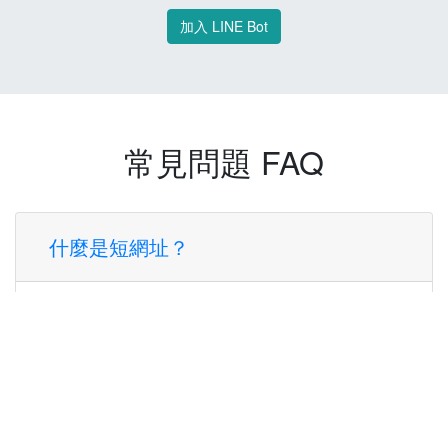
加入 LINE Bot
常見問題 FAQ
什麼是短網址？
短網址是一種將長網址轉換成簡短網址的服
務，讓您可以更方便地分享連結。
使用短網址有什麼好處？