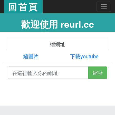
回首頁
歡迎使用 reurl.cc
縮網址
縮圖片
下載youtube
縮址