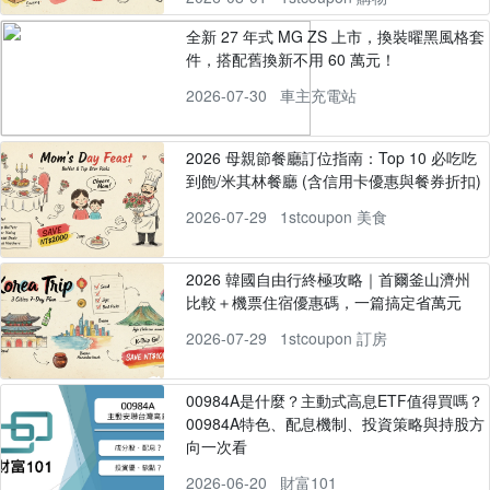
全新 27 年式 MG ZS 上市，換裝曜黑風格套
件，搭配舊換新不用 60 萬元！
2026-07-30
車主充電站
2026 母親節餐廳訂位指南：Top 10 必吃吃
到飽/米其林餐廳 (含信用卡優惠與餐券折扣)
2026-07-29
1stcoupon 美食
2026 韓國自由行終極攻略｜首爾釜山濟州
比較＋機票住宿優惠碼，一篇搞定省萬元
2026-07-29
1stcoupon 訂房
00984A是什麼？主動式高息ETF值得買嗎？
00984A特色、配息機制、投資策略與持股方
向一次看
2026-06-20
財富101