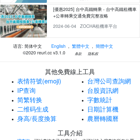
[優惠2025] 台中高鐵轉乘 - 台中高鐵租機車
+公車轉乘交通免費完整攻略
2024-06-04
ZOCHA租機車平台
语言: 简体中文
English
,
繁體中文
,
簡體中文
©2020 reurl.cc v3.1.0
条款
隐私权
其他免費線上工具
表情符號(emoji)
台灣公司查詢網
IP查询
台股資訊網
简繁转换
字數統計
二维码生成
日期計算機
身高/長度換算
農曆轉國曆
工具介紹