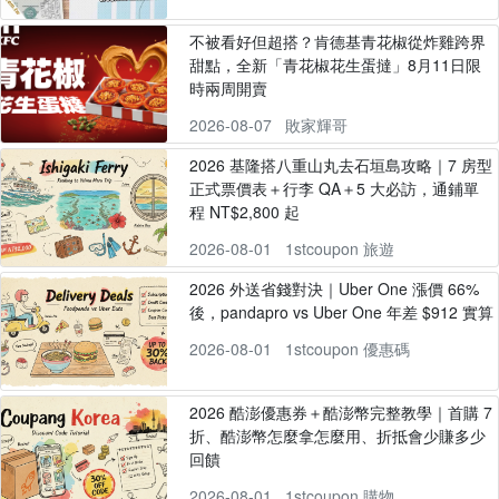
不被看好但超搭？肯德基青花椒從炸雞跨界
甜點，全新「青花椒花生蛋撻」8月11日限
時兩周開賣
2026-08-07
敗家輝哥
2026 基隆搭八重山丸去石垣島攻略｜7 房型
正式票價表＋行李 QA＋5 大必訪，通鋪單
程 NT$2,800 起
2026-08-01
1stcoupon 旅遊
2026 外送省錢對決｜Uber One 漲價 66%
後，pandapro vs Uber One 年差 $912 實算
2026-08-01
1stcoupon 優惠碼
2026 酷澎優惠券＋酷澎幣完整教學｜首購 7
折、酷澎幣怎麼拿怎麼用、折抵會少賺多少
回饋
2026-08-01
1stcoupon 購物