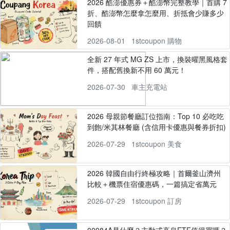
2026 酷澎優惠券＋酷澎幣完整教學｜首購 7
折、酷澎幣怎麼拿怎麼用、折抵會少賺多少
回饋
2026-08-01
1stcoupon 購物
全新 27 年式 MG ZS 上市，換裝曜黑風格套
件，搭配舊換新不用 60 萬元！
2026-07-30
車主充電站
2026 母親節餐廳訂位指南：Top 10 必吃吃
到飽/米其林餐廳 (含信用卡優惠與餐券折扣)
2026-07-29
1stcoupon 美食
2026 韓國自由行終極攻略｜首爾釜山濟州
比較＋機票住宿優惠碼，一篇搞定省萬元
2026-07-29
1stcoupon 訂房
00984A是什麼？主動式高息ETF值得買嗎？