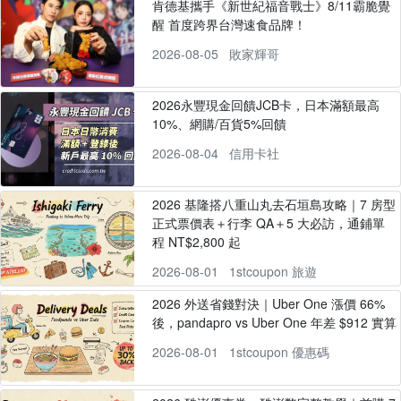
肯德基攜手《新世紀福音戰士》8/11霸脆覺
醒 首度跨界台灣速食品牌！
2026-08-05
敗家輝哥
2026永豐現金回饋JCB卡，日本滿額最高
10%、網購/百貨5%回饋
2026-08-04
信用卡社
2026 基隆搭八重山丸去石垣島攻略｜7 房型
正式票價表＋行李 QA＋5 大必訪，通鋪單
程 NT$2,800 起
2026-08-01
1stcoupon 旅遊
2026 外送省錢對決｜Uber One 漲價 66%
後，pandapro vs Uber One 年差 $912 實算
2026-08-01
1stcoupon 優惠碼