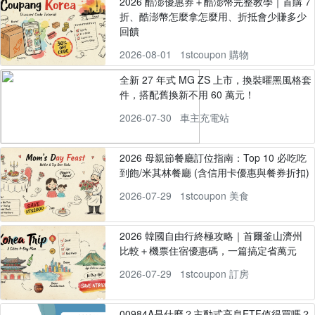
2026 酷澎優惠券＋酷澎幣完整教學｜首購 7
折、酷澎幣怎麼拿怎麼用、折抵會少賺多少
回饋
2026-08-01
1stcoupon 購物
全新 27 年式 MG ZS 上市，換裝曜黑風格套
件，搭配舊換新不用 60 萬元！
2026-07-30
車主充電站
2026 母親節餐廳訂位指南：Top 10 必吃吃
到飽/米其林餐廳 (含信用卡優惠與餐券折扣)
2026-07-29
1stcoupon 美食
2026 韓國自由行終極攻略｜首爾釜山濟州
比較＋機票住宿優惠碼，一篇搞定省萬元
2026-07-29
1stcoupon 訂房
00984A是什麼？主動式高息ETF值得買嗎？