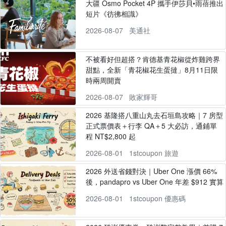
大疆 Osmo Pocket 4P 攜手伊莎貝•雨蓓推出
短片《彷彿相識》
2026-08-07
美通社
不被看好但超搭？肯德基青花椒從炸雞跨界
甜點，全新「青花椒花生蛋撻」8月11日限
時兩周開賣
2026-08-07
敗家輝哥
2026 基隆搭八重山丸去石垣島攻略｜7 房型
正式票價表＋行李 QA＋5 大必訪，通鋪單
程 NT$2,800 起
2026-08-01
1stcoupon 旅遊
2026 外送省錢對決｜Uber One 漲價 66%
後，pandapro vs Uber One 年差 $912 實算
2026-08-01
1stcoupon 優惠碼