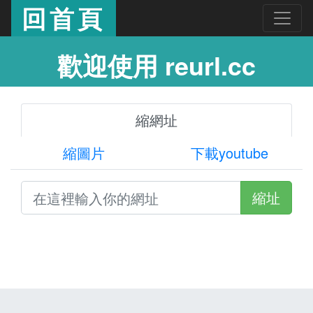
回首頁
歡迎使用 reurl.cc
縮網址
縮圖片
下載youtube
縮址