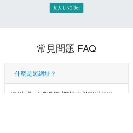
加入 LINE Bot
常見問題 FAQ
什麼是短網址？
短網址是一種將長網址轉換成簡短網址的服
務，讓您可以更方便地分享連結。
使用短網址有什麼好處？