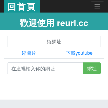
回首頁
歡迎使用 reurl.cc
縮網址
縮圖片
下載youtube
縮址