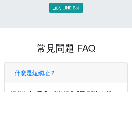
加入 LINE Bot
常見問題 FAQ
什麼是短網址？
短網址是一種將長網址轉換成簡短網址的服
務，讓您可以更方便地分享連結。
使用短網址有什麼好處？