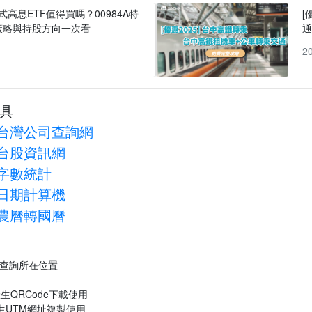
式高息ETF值得買嗎？00984A特
[
策略與持股方向一次看
1
2
具
台灣公司查詢網
台股資訊網
字數統計
日期計算機
農曆轉國曆
P查詢所在位置
生QRCode下載使用
生UTM網址複製使用