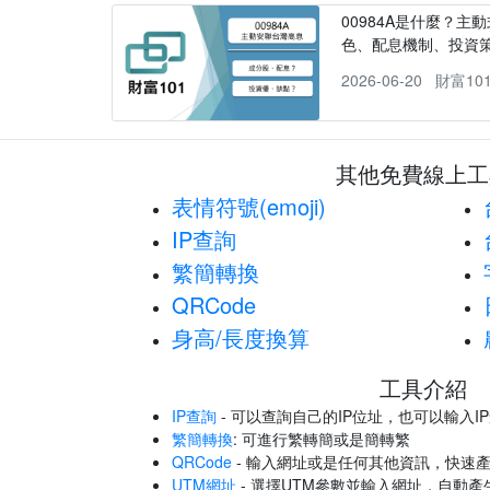
00984A是什麼？主動
色、配息機制、投資
2026-06-20
財富10
其他免費線上工
表情符號(emoji)
IP查詢
繁簡轉換
QRCode
身高/長度換算
工具介紹
IP查詢
- 可以查詢自己的IP位址，也可以輸入I
繁簡轉換
: 可進行繁轉簡或是簡轉繁
QRCode
- 輸入網址或是任何其他資訊，快速產
UTM網址
- 選擇UTM參數並輸入網址，自動產