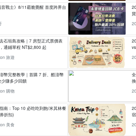
音戰士》8/11霸脆覺醒 首度跨界台
2
貨
哥
2
丸去石垣島攻略｜7 房型正式票價表
2
通鋪單程 NT$2,800 起
v
pon 旅遊
2
酷澎幣完整教學｜首購 7 折、酷澎幣
全
會少賺多少回饋
換
pon 購物
2
指南：Top 10 必吃吃到飽/米其林餐
2
券折扣)
pon 美食
2