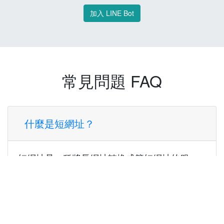
加入 LINE Bot
常見問題 FAQ
什麼是短網址？
短網址是一種將長網址轉換成簡短網址的服
務，讓您可以更方便地分享連結。
使用短網址有什麼好處？