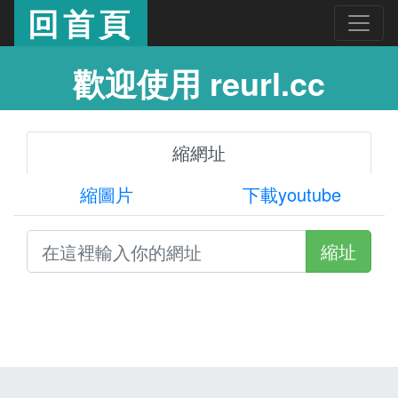
回首頁
歡迎使用 reurl.cc
縮網址
縮圖片
下載youtube
縮址