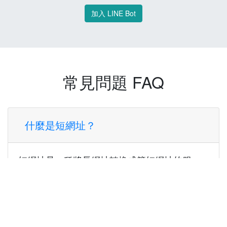
加入 LINE Bot
常見問題 FAQ
什麼是短網址？
短網址是一種將長網址轉換成簡短網址的服
務，讓您可以更方便地分享連結。
使用短網址有什麼好處？