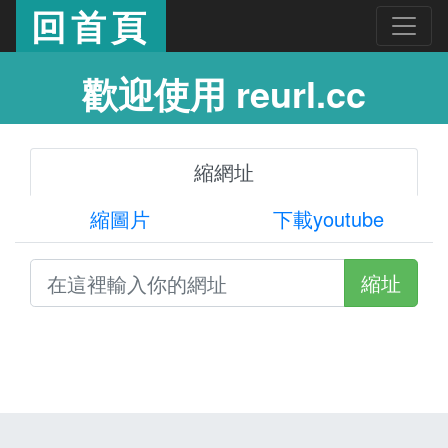
回首頁
歡迎使用 reurl.cc
縮網址
縮圖片
下載youtube
縮址