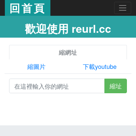
回首頁
歡迎使用 reurl.cc
縮網址
縮圖片
下載youtube
縮址