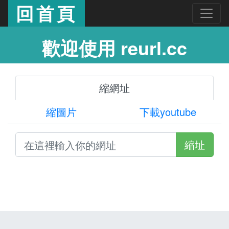
回首頁
歡迎使用 reurl.cc
縮網址
縮圖片
下載youtube
縮址