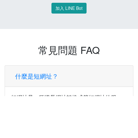
加入 LINE Bot
常見問題 FAQ
什麼是短網址？
短網址是一種將長網址轉換成簡短網址的服
務，讓您可以更方便地分享連結。
使用短網址有什麼好處？