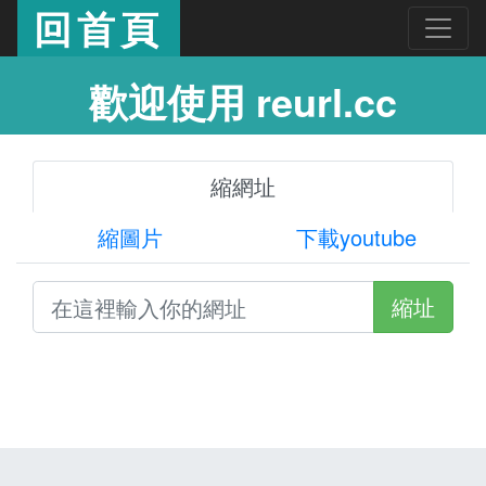
回首頁
歡迎使用 reurl.cc
縮網址
縮圖片
下載youtube
縮址