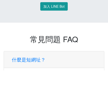
加入 LINE Bot
常見問題 FAQ
什麼是短網址？
短網址是一種將長網址轉換成簡短網址的服
務，讓您可以更方便地分享連結。
使用短網址有什麼好處？