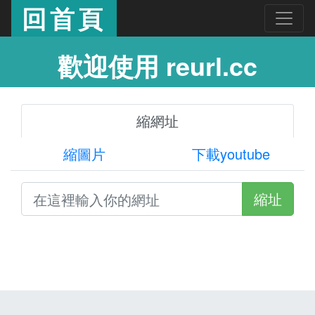
回首頁
歡迎使用 reurl.cc
縮網址
縮圖片
下載youtube
縮址