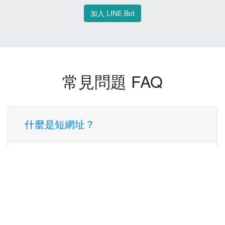
加入 LINE Bot
常見問題 FAQ
什麼是短網址？
短網址是一種將長網址轉換成簡短網址的服
務，讓您可以更方便地分享連結。
使用短網址有什麼好處？