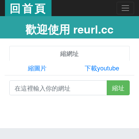
回首頁
歡迎使用 reurl.cc
縮網址
縮圖片
下載youtube
縮址