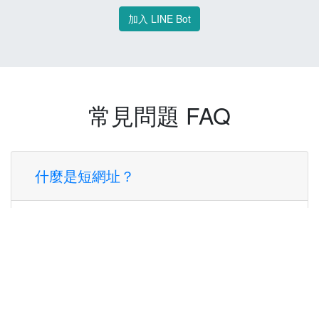
加入 LINE Bot
常見問題 FAQ
什麼是短網址？
短網址是一種將長網址轉換成簡短網址的服
務，讓您可以更方便地分享連結。
使用短網址有什麼好處？