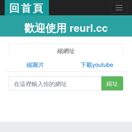
回首頁
歡迎使用 reurl.cc
縮網址
縮圖片
下載youtube
縮址