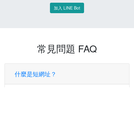
加入 LINE Bot
常見問題 FAQ
什麼是短網址？
短網址是一種將長網址轉換成簡短網址的服
務，讓您可以更方便地分享連結。
使用短網址有什麼好處？