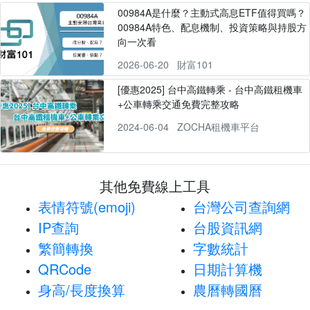
00984A是什麼？主動式高息ETF值得買嗎？
00984A特色、配息機制、投資策略與持股方
向一次看
2026-06-20
財富101
[優惠2025] 台中高鐵轉乘 - 台中高鐵租機車
+公車轉乘交通免費完整攻略
2024-06-04
ZOCHA租機車平台
其他免費線上工具
表情符號(emoji)
台灣公司查詢網
IP查詢
台股資訊網
繁簡轉換
字數統計
QRCode
日期計算機
身高/長度換算
農曆轉國曆