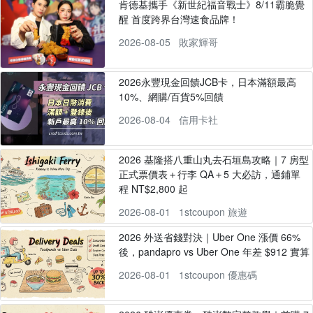
肯德基攜手《新世紀福音戰士》8/11霸脆覺
醒 首度跨界台灣速食品牌！
2026-08-05
敗家輝哥
2026永豐現金回饋JCB卡，日本滿額最高
10%、網購/百貨5%回饋
2026-08-04
信用卡社
2026 基隆搭八重山丸去石垣島攻略｜7 房型
正式票價表＋行李 QA＋5 大必訪，通鋪單
程 NT$2,800 起
2026-08-01
1stcoupon 旅遊
2026 外送省錢對決｜Uber One 漲價 66%
後，pandapro vs Uber One 年差 $912 實算
2026-08-01
1stcoupon 優惠碼