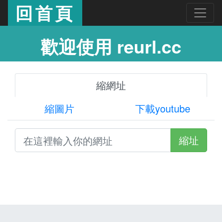
回首頁
歡迎使用 reurl.cc
縮網址
縮圖片
下載youtube
縮址