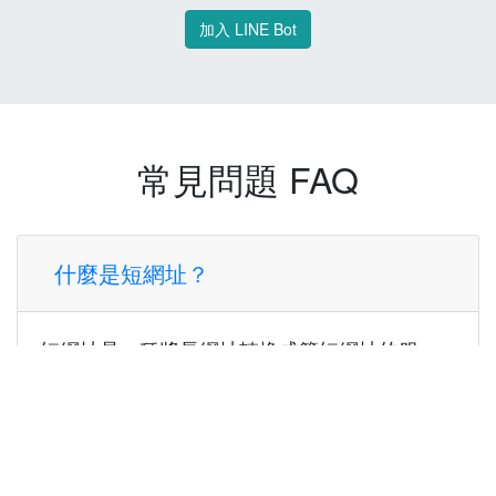
加入 LINE Bot
常見問題 FAQ
什麼是短網址？
短網址是一種將長網址轉換成簡短網址的服
務，讓您可以更方便地分享連結。
使用短網址有什麼好處？