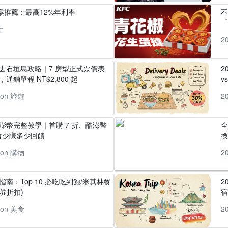
方案推薦：最高12%年利率
「
社
2
丸去石垣島攻略｜7 房型正式票價表
2
通鋪單程 NT$2,800 起
v
pon 旅遊
2
酷澎幣完整教學｜首購 7 折、酷澎幣
全
會少賺多少回饋
換
pon 購物
2
指南：Top 10 必吃吃到飽/米其林餐
2
券折扣)
pon 美食
2