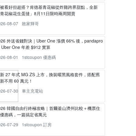
不被看好但超搭？肯德基青花椒從炸雞跨界甜點，全新
青花椒花生蛋撻」8月11日限時兩周開賣
026-08-07
敗家輝哥
026 外送省錢對決｜Uber One 漲價 66% 後，pandapro
s Uber One 年差 $912 實算
026-08-01
1stcoupon 優惠碼
新 27 年式 MG ZS 上市，換裝曜黑風格套件，搭配舊
新不用 60 萬元！
026-07-30
車主充電站
026 韓國自由行終極攻略｜首爾釜山濟州比較＋機票住
宿優惠碼，一篇搞定省萬元
026-07-29
1stcoupon 訂房