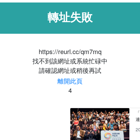
轉址失敗
https://reurl.cc/qm7mq
找不到該網址或系統忙碌中
請確認網址或稍後再試
離開此頁
4
「
2