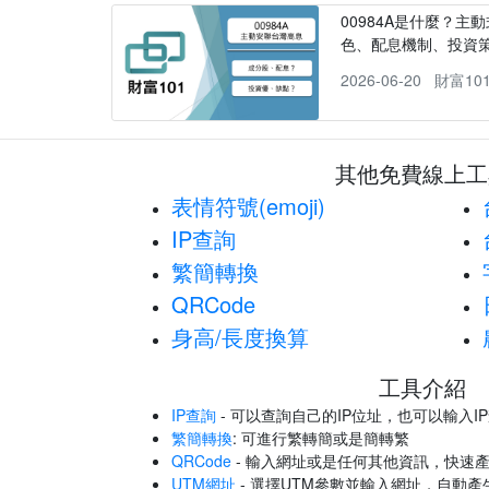
00984A是什麼？主動
色、配息機制、投資
2026-06-20
財富10
其他免費線上工
表情符號(emoji)
IP查詢
繁簡轉換
QRCode
身高/長度換算
工具介紹
IP查詢
- 可以查詢自己的IP位址，也可以輸入I
繁簡轉換
: 可進行繁轉簡或是簡轉繁
QRCode
- 輸入網址或是任何其他資訊，快速產
UTM網址
- 選擇UTM參數並輸入網址，自動產