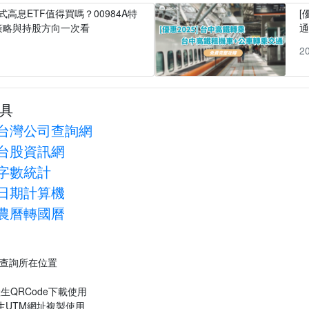
式高息ETF值得買嗎？00984A特
[
策略與持股方向一次看
1
2
具
台灣公司查詢網
台股資訊網
字數統計
日期計算機
農曆轉國曆
P查詢所在位置
生QRCode下載使用
生UTM網址複製使用