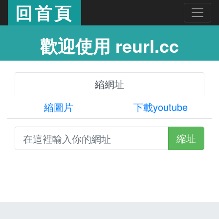
回首頁
歡迎使用 reurl.cc
縮網址
縮圖片
下載youtube
縮址