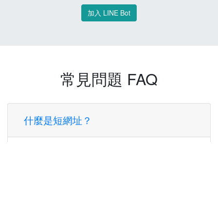
加入 LINE Bot
常見問題 FAQ
什麼是短網址？
短網址是一種將長網址轉換成簡短網址的服
務，讓您可以更方便地分享連結。
使用短網址有什麼好處？