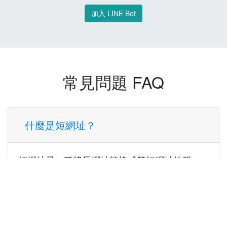
加入 LINE Bot
常見問題 FAQ
什麼是短網址？
短網址是一種將長網址轉換成簡短網址的服
務，讓您可以更方便地分享連結。
使用短網址有什麼好處？