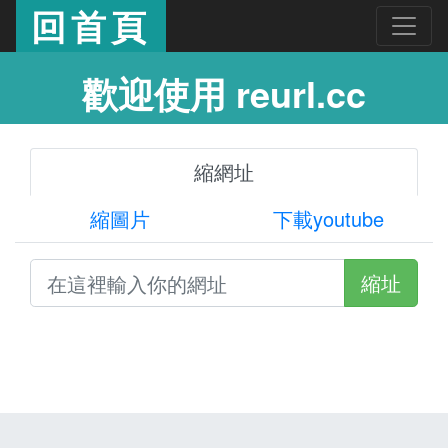
回首頁
歡迎使用 reurl.cc
縮網址
縮圖片
下載youtube
縮址