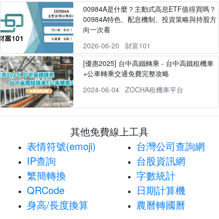
00984A是什麼？主動式高息ETF值得買嗎？
00984A特色、配息機制、投資策略與持股方
向一次看
2026-06-20
財富101
[優惠2025] 台中高鐵轉乘 - 台中高鐵租機車
+公車轉乘交通免費完整攻略
2024-06-04
ZOCHA租機車平台
其他免費線上工具
表情符號(emoji)
台灣公司查詢網
IP查詢
台股資訊網
繁簡轉換
字數統計
QRCode
日期計算機
身高/長度換算
農曆轉國曆