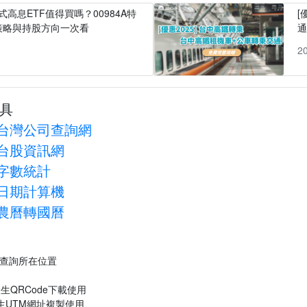
式高息ETF值得買嗎？00984A特
[
策略與持股方向一次看
1
2
具
台灣公司查詢網
台股資訊網
字數統計
日期計算機
農曆轉國曆
P查詢所在位置
生QRCode下載使用
生UTM網址複製使用