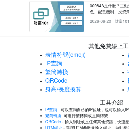
00984A是什麼？主動
色、配息機制、投資
2026-06-20
財富10
其他免費線上工
表情符號(emoji)
IP查詢
繁簡轉換
QRCode
身高/長度換算
工具介紹
IP查詢
- 可以查詢自己的IP位址，也可以輸入I
繁簡轉換
: 可進行繁轉簡或是簡轉繁
QRCode
- 輸入網址或是任何其他資訊，快速產
UTM網址
- 選擇UTM參數並輸入網址，自動產