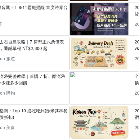
音戰士》8/11霸脆覺醒 首度跨界台
2
貨
哥
2
丸去石垣島攻略｜7 房型正式票價表
2
通鋪單程 NT$2,800 起
v
pon 旅遊
2
酷澎幣完整教學｜首購 7 折、酷澎幣
全
會少賺多少回饋
換
pon 購物
2
指南：Top 10 必吃吃到飽/米其林餐
2
券折扣)
pon 美食
2