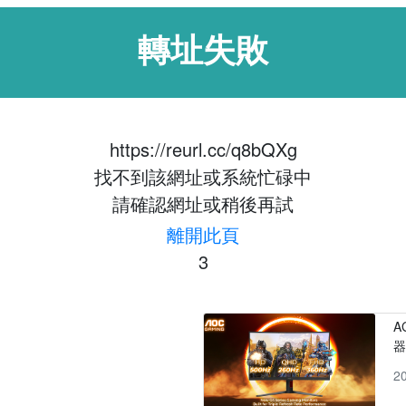
轉址失敗
https://reurl.cc/q8bQXg
找不到該網址或系統忙碌中
請確認網址或稍後再試
離開此頁
3
A
2