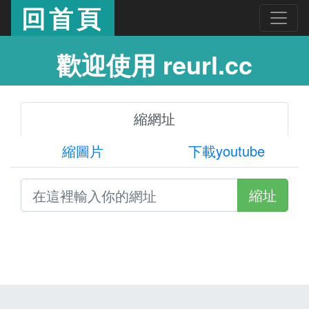
回首頁
歡迎使用 reurl.cc
縮網址
縮圖片
下載youtube
縮址