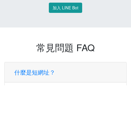
加入 LINE Bot
常見問題 FAQ
什麼是短網址？
短網址是一種將長網址轉換成簡短網址的服
務，讓您可以更方便地分享連結。
使用短網址有什麼好處？