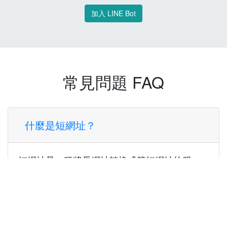
加入 LINE Bot
常見問題 FAQ
什麼是短網址？
短網址是一種將長網址轉換成簡短網址的服
務，讓您可以更方便地分享連結。
使用短網址有什麼好處？