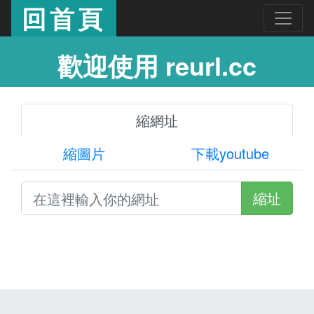
回首頁
歡迎使用 reurl.cc
縮網址
縮圖片
下載youtube
縮址