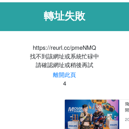
轉址失敗
https://reurl.cc/pmeNMQ
找不到該網址或系統忙碌中
請確認網址或稍後再試
離開此頁
3
飛
2