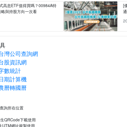
式高息ETF值得買嗎？00984A特
[
策略與持股方向一次看
1
2
具
台灣公司查詢網
台股資訊網
字數統計
日期計算機
農曆轉國曆
P查詢所在位置
生QRCode下載使用
生UTM網址複製使用