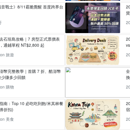
音戰士》8/11霸脆覺醒 首度跨界台
2
貨
哥
2
丸去石垣島攻略｜7 房型正式票價表
2
通鋪單程 NT$2,800 起
v
pon 旅遊
2
酷澎幣完整教學｜首購 7 折、酷澎幣
全
會少賺多少回饋
換
pon 購物
2
指南：Top 10 必吃吃到飽/米其林餐
2
券折扣)
pon 美食
2