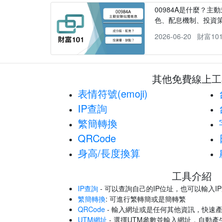
00984A是什麼？主動
色、配息機制、投資
2026-06-20
財富10
其他免費線上工
表情符號(emoji)
IP查詢
繁簡轉換
QRCode
身高/長度換算
工具介紹
IP查詢
- 可以查詢自己的IP位址，也可以輸入I
繁簡轉換
: 可進行繁轉簡或是簡轉繁
QRCode
- 輸入網址或是任何其他資訊，快速產
UTM網址
- 選擇UTM參數並輸入網址，自動產