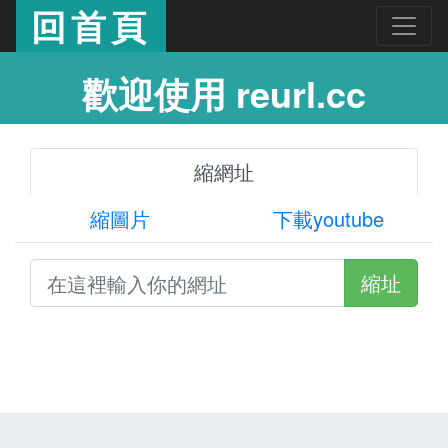
回首頁
歡迎使用 reurl.cc
縮網址
縮圖片
下載youtube
縮址