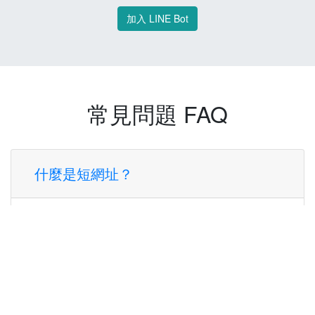
加入 LINE Bot
常見問題 FAQ
什麼是短網址？
短網址是一種將長網址轉換成簡短網址的服
務，讓您可以更方便地分享連結。
使用短網址有什麼好處？