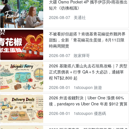
大疆 Osmo Pocket 4P 攜手伊莎貝•雨蓓推出
短片《彷彿相識》
2026-08-07
美通社
不被看好但超搭？肯德基青花椒從炸雞跨界
甜點，全新「青花椒花生蛋撻」8月11日限
時兩周開賣
2026-08-07
敗家輝哥
2026 基隆搭八重山丸去石垣島攻略｜7 房型
正式票價表＋行李 QA＋5 大必訪，通鋪單
程 NT$2,800 起
2026-08-01
1stcoupon 旅遊
2026 外送省錢對決｜Uber One 漲價 66%
後，pandapro vs Uber One 年差 $912 實算
2026-08-01
1stcoupon 優惠碼