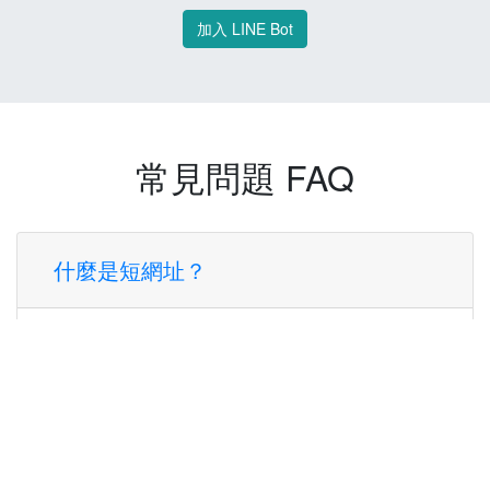
加入 LINE Bot
常見問題 FAQ
什麼是短網址？
短網址是一種將長網址轉換成簡短網址的服
務，讓您可以更方便地分享連結。
使用短網址有什麼好處？