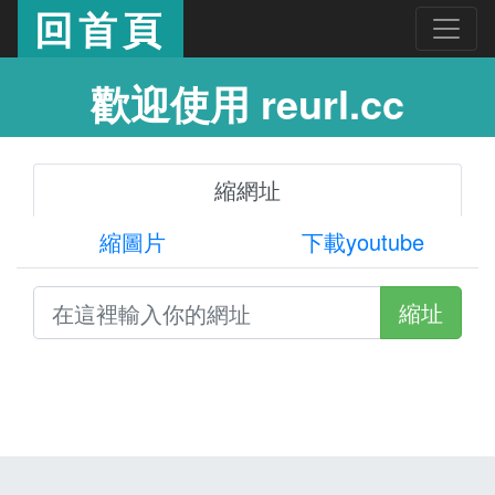
回首頁
歡迎使用 reurl.cc
縮網址
縮圖片
下載youtube
縮址