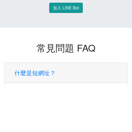
加入 LINE Bot
常見問題 FAQ
什麼是短網址？
短網址是一種將長網址轉換成簡短網址的服
務，讓您可以更方便地分享連結。
使用短網址有什麼好處？