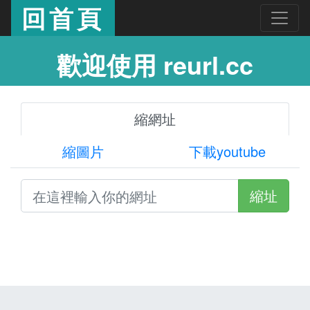
回首頁
歡迎使用 reurl.cc
縮網址
縮圖片
下載youtube
縮址