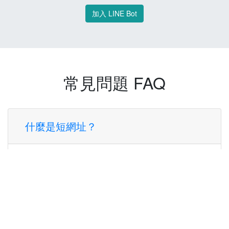
加入 LINE Bot
常見問題 FAQ
什麼是短網址？
短網址是一種將長網址轉換成簡短網址的服
務，讓您可以更方便地分享連結。
使用短網址有什麼好處？