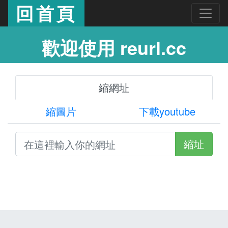
回首頁
歡迎使用 reurl.cc
縮網址
縮圖片
下載youtube
縮址