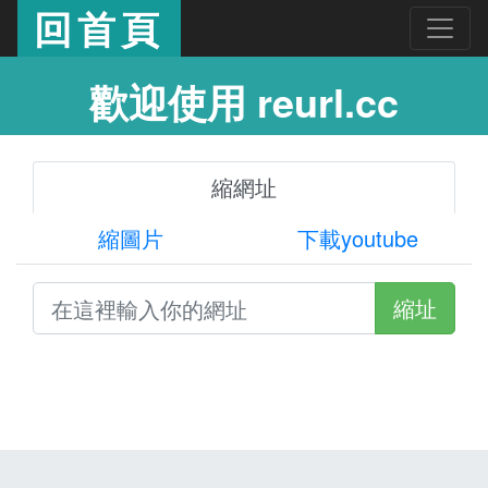
回首頁
歡迎使用 reurl.cc
縮網址
縮圖片
下載youtube
縮址