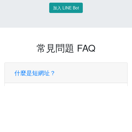
加入 LINE Bot
常見問題 FAQ
什麼是短網址？
短網址是一種將長網址轉換成簡短網址的服
務，讓您可以更方便地分享連結。
使用短網址有什麼好處？