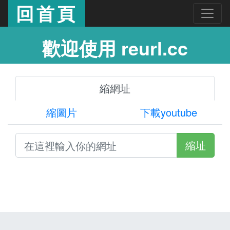
回首頁
歡迎使用 reurl.cc
縮網址
縮圖片
下載youtube
縮址