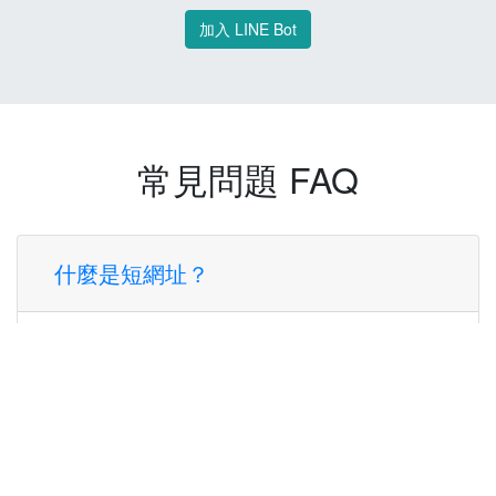
加入 LINE Bot
常見問題 FAQ
什麼是短網址？
短網址是一種將長網址轉換成簡短網址的服
務，讓您可以更方便地分享連結。
使用短網址有什麼好處？