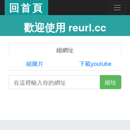
回首頁
歡迎使用 reurl.cc
縮網址
縮圖片
下載youtube
縮址