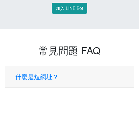
加入 LINE Bot
常見問題 FAQ
什麼是短網址？
短網址是一種將長網址轉換成簡短網址的服
務，讓您可以更方便地分享連結。
使用短網址有什麼好處？