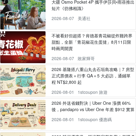
大疆 Osmo Pocket 4P 攜手伊莎貝•雨蓓推出
短片《彷彿相識》
2026-08-07
美通社
不被看好但超搭？肯德基青花椒從炸雞跨界
甜點，全新「青花椒花生蛋撻」8月11日限
時兩周開賣
2026-08-07
敗家輝哥
2026 基隆搭八重山丸去石垣島攻略｜7 房型
正式票價表＋行李 QA＋5 大必訪，通鋪單
程 NT$2,800 起
2026-08-01
1stcoupon 旅遊
2026 外送省錢對決｜Uber One 漲價 66%
後，pandapro vs Uber One 年差 $912 實算
2026-08-01
1stcoupon 優惠碼