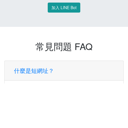
加入 LINE Bot
常見問題 FAQ
什麼是短網址？
短網址是一種將長網址轉換成簡短網址的服
務，讓您可以更方便地分享連結。
使用短網址有什麼好處？