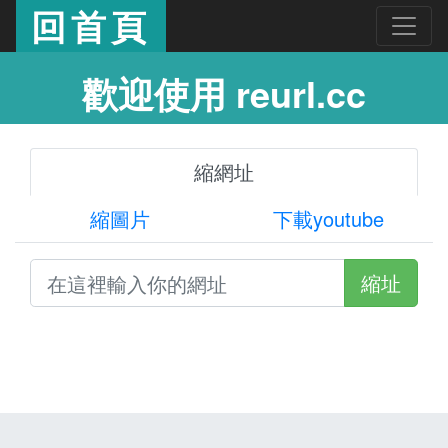
回首頁
歡迎使用 reurl.cc
縮網址
縮圖片
下載youtube
縮址