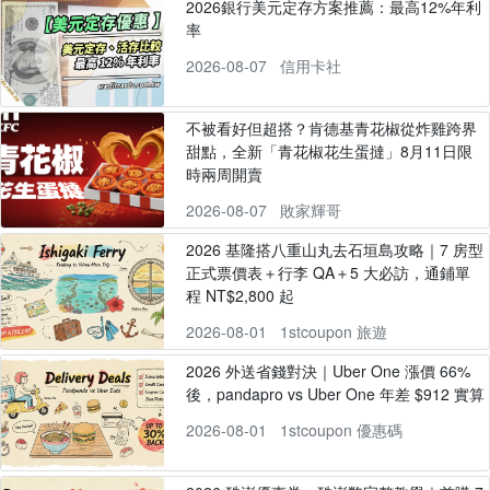
2026銀行美元定存方案推薦：最高12%年利
率
2026-08-07
信用卡社
不被看好但超搭？肯德基青花椒從炸雞跨界
甜點，全新「青花椒花生蛋撻」8月11日限
時兩周開賣
2026-08-07
敗家輝哥
2026 基隆搭八重山丸去石垣島攻略｜7 房型
正式票價表＋行李 QA＋5 大必訪，通鋪單
程 NT$2,800 起
2026-08-01
1stcoupon 旅遊
2026 外送省錢對決｜Uber One 漲價 66%
後，pandapro vs Uber One 年差 $912 實算
2026-08-01
1stcoupon 優惠碼