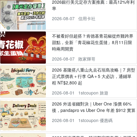
2026銀行美元定存方案推薦：最高12%年利
率
2026-08-07
信用卡社
不被看好但超搭？肯德基青花椒從炸雞跨界
甜點，全新「青花椒花生蛋撻」8月11日限
時兩周開賣
2026-08-07
敗家輝哥
2026 基隆搭八重山丸去石垣島攻略｜7 房型
正式票價表＋行李 QA＋5 大必訪，通鋪單
程 NT$2,800 起
2026-08-01
1stcoupon 旅遊
2026 外送省錢對決｜Uber One 漲價 66%
後，pandapro vs Uber One 年差 $912 實算
2026-08-01
1stcoupon 優惠碼