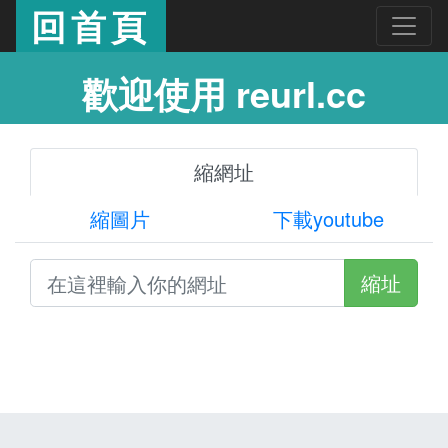
回首頁
歡迎使用 reurl.cc
縮網址
縮圖片
下載youtube
縮址