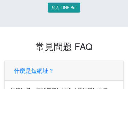
加入 LINE Bot
常見問題 FAQ
什麼是短網址？
短網址是一種將長網址轉換成簡短網址的服
務，讓您可以更方便地分享連結。
使用短網址有什麼好處？