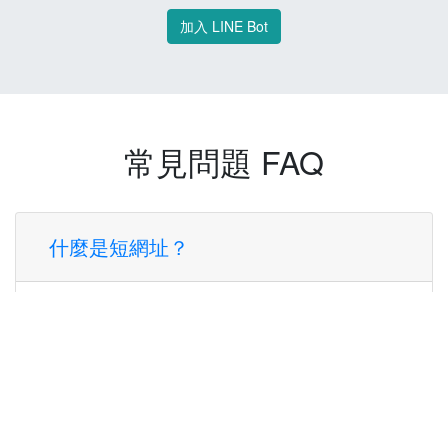
加入 LINE Bot
常見問題 FAQ
什麼是短網址？
短網址是一種將長網址轉換成簡短網址的服
務，讓您可以更方便地分享連結。
使用短網址有什麼好處？