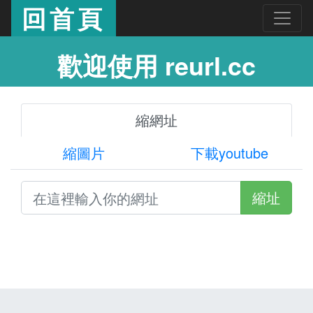
回首頁
歡迎使用 reurl.cc
縮網址
縮圖片
下載youtube
縮址