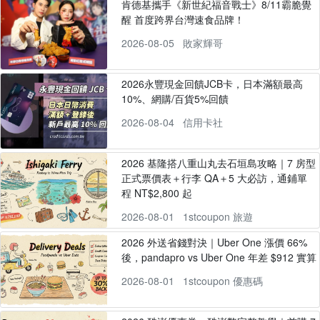
肯德基攜手《新世紀福音戰士》8/11霸脆覺
醒 首度跨界台灣速食品牌！
2026-08-05
敗家輝哥
2026永豐現金回饋JCB卡，日本滿額最高
10%、網購/百貨5%回饋
2026-08-04
信用卡社
2026 基隆搭八重山丸去石垣島攻略｜7 房型
正式票價表＋行李 QA＋5 大必訪，通鋪單
程 NT$2,800 起
2026-08-01
1stcoupon 旅遊
2026 外送省錢對決｜Uber One 漲價 66%
後，pandapro vs Uber One 年差 $912 實算
2026-08-01
1stcoupon 優惠碼