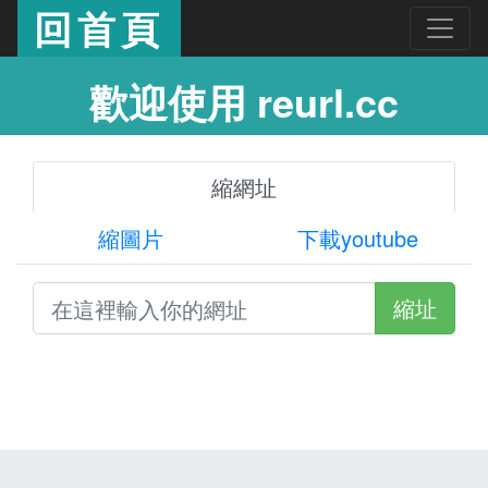
回首頁
歡迎使用 reurl.cc
縮網址
縮圖片
下載youtube
縮址