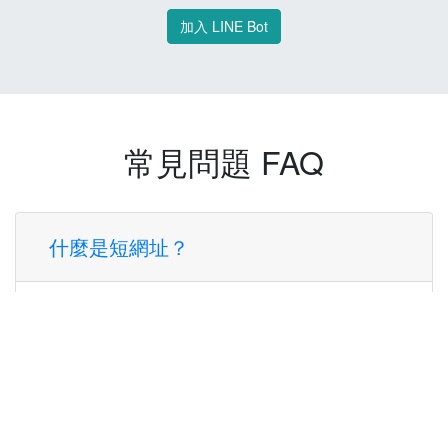
加入 LINE Bot
常見問題 FAQ
什麼是短網址？
短網址是一種將長網址轉換成簡短網址的服
務，讓您可以更方便地分享連結。
使用短網址有什麼好處？