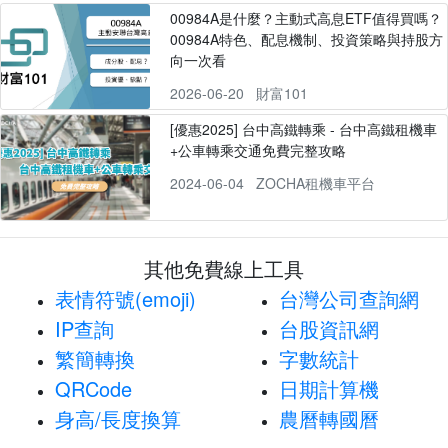
00984A是什麼？主動式高息ETF值得買嗎？
00984A特色、配息機制、投資策略與持股方
向一次看
2026-06-20
財富101
[優惠2025] 台中高鐵轉乘 - 台中高鐵租機車
+公車轉乘交通免費完整攻略
2024-06-04
ZOCHA租機車平台
其他免費線上工具
表情符號(emoji)
台灣公司查詢網
IP查詢
台股資訊網
繁簡轉換
字數統計
QRCode
日期計算機
身高/長度換算
農曆轉國曆