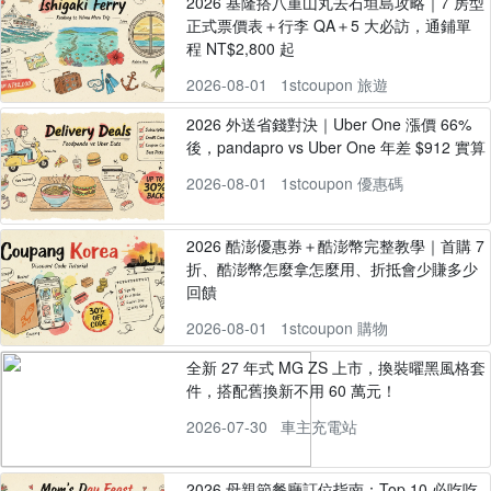
2026 基隆搭八重山丸去石垣島攻略｜7 房型
正式票價表＋行李 QA＋5 大必訪，通鋪單
程 NT$2,800 起
2026-08-01
1stcoupon 旅遊
2026 外送省錢對決｜Uber One 漲價 66%
後，pandapro vs Uber One 年差 $912 實算
2026-08-01
1stcoupon 優惠碼
2026 酷澎優惠券＋酷澎幣完整教學｜首購 7
折、酷澎幣怎麼拿怎麼用、折抵會少賺多少
回饋
2026-08-01
1stcoupon 購物
全新 27 年式 MG ZS 上市，換裝曜黑風格套
件，搭配舊換新不用 60 萬元！
2026-07-30
車主充電站
2026 母親節餐廳訂位指南：Top 10 必吃吃