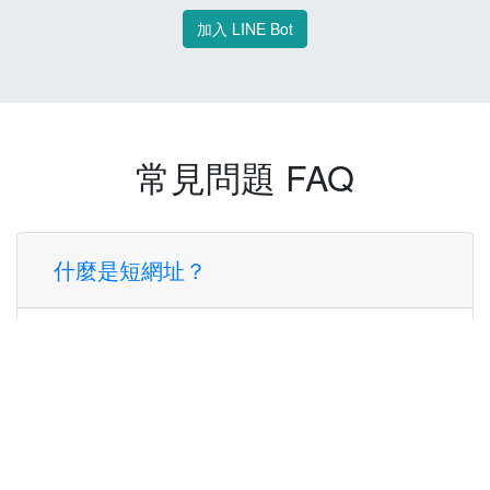
加入 LINE Bot
常見問題 FAQ
什麼是短網址？
短網址是一種將長網址轉換成簡短網址的服
務，讓您可以更方便地分享連結。
使用短網址有什麼好處？