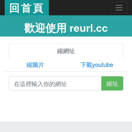
回首頁
歡迎使用 reurl.cc
縮網址
縮圖片
下載youtube
縮址